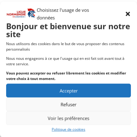
complète : l’enfant court, saute, lance et
Choisissez l'usage de vos
développement son sens de la coopération,
données
de la décision et de la responsabilisation.
Bonjour et bienvenue sur notre
Il existe en France depuis plus de 15 ans et
site
tend à se développer partout où le Handball
Nous utilisons des cookies dans le but de vous proposer des contenus
veut s’implanter sous l’égide de European
personnalisés
Handball Federation (EHF) ou de
Nous nous engageons à ce que l'usage qui en est fait soit avant tout à
l’International Handball Federation (IHF).
votre service.
Vous pouvez accepter ou refuser librement les cookies et modifier
votre choix à tout moment.
Accepter
Les objectifs du Mini Handball sont :
Refuser
Faire éprouver du plaisir
Former et faire progresser le jeune joueur en
Voir les préférences
privilégiant un jeu
Politique de cookies
Sur des surf
aces réduites