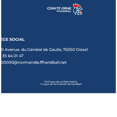
IÈGE SOCIAL
80 Avenue. du Général de Gaulle, 76350 Oissel
2 35 64 01 47
900000@normandie.ffhandball.net
Politique de confidentialité
© Ligue de Normandie de Handball