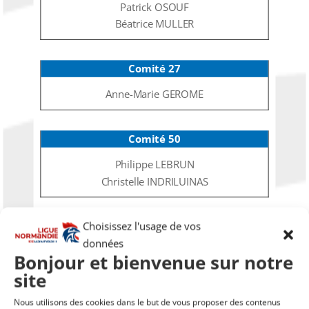
Patrick OSOUF
Béatrice MULLER
Comité 27
Anne-Marie GEROME
Comité 50
Philippe LEBRUN
Christelle INDRILUINAS
Choisissez l'usage de vos
Comité 61
données
Patrick BORDEAU
Bonjour et bienvenue sur notre
Christele LECONTE
site
Nous utilisons des cookies dans le but de vous proposer des contenus