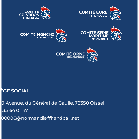
IÈGE SOCIAL
80 Avenue. du Général de Gaulle, 76350 Oissel
2 35 64 01 47
900000@normandie.ffhandball.net