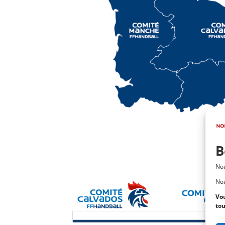
B
Nou
Nou
Vou
to