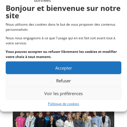
données
Bonjour et bienvenue sur notre
site
Arbitrage – Inter-Comités Territoriaux
Nous utilisons des cookies dans le but de vous proposer des contenus
par
LNHB
|
Déc 11, 2024
|
Arbitrage
personnalisés
Nous nous engageons à ce que l'usage qui en est fait soit avant tout à
Arbitrage – Inter-Comités Territoriaux Masculins
votre service.
Trois de nos binômes de JAJ T3 ont été sélectionnés,
Vous pouvez accepter ou refuser librement les cookies et modifier
ce week-end du 31/10 et 1er novembre 2024, à
votre choix à tout moment.
Caen, afin d’arbitrer le 1er tour des inter-Comités
territoriaux masculins. Une première sélection,
Accepter
très...
Refuser
Voir les préférences
Politique de cookies