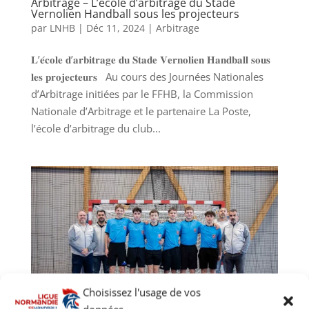
Arbitrage – L’école d’arbitrage du Stade
Vernolien Handball sous les projecteurs
par
LNHB
|
Déc 11, 2024
|
Arbitrage
𝐋’𝐞́𝐜𝐨𝐥𝐞 𝐝’𝐚𝐫𝐛𝐢𝐭𝐫𝐚𝐠𝐞 𝐝𝐮 𝐒𝐭𝐚𝐝𝐞 𝐕𝐞𝐫𝐧𝐨𝐥𝐢𝐞𝐧 𝐇𝐚𝐧𝐝𝐛𝐚𝐥𝐥 𝐬𝐨𝐮𝐬
𝐥𝐞𝐬 𝐩𝐫𝐨𝐣𝐞𝐜𝐭𝐞𝐮𝐫𝐬 Au cours des Journées Nationales
d’Arbitrage initiées par le FFHB, la Commission
Nationale d’Arbitrage et le partenaire La Poste,
l’école d’arbitrage du club...
Choisissez l'usage de vos